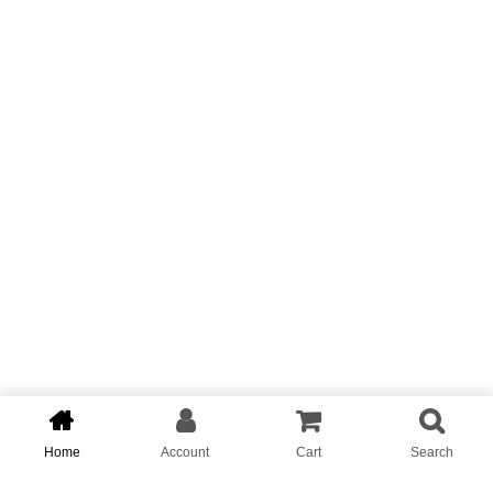
Próximos cursos
y eventos.
Conoce nuestra agenda y aparta las fechas de los
eventos y cursos más relevantes de la industria.
SEPTIEMBRE 2024
Expo Key Curso Previo
BMW
Home
Account
Cart
Search